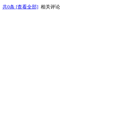
共
0
条 [查看全部]
相关评论