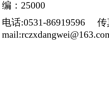
编：25000
电话:0531-86919596 传
mail:rczxdangwei@163.co