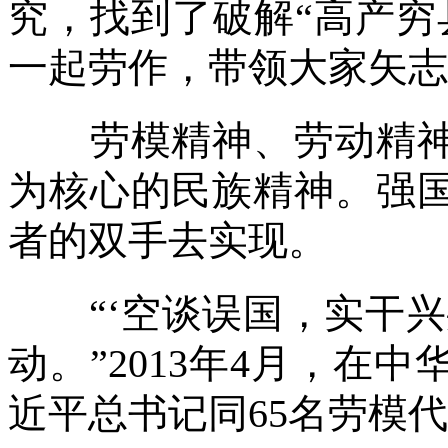
究，找到了破解“高产穷
一起劳作，带领大家矢志
劳模精神、劳动精神
为核心的民族精神。强
者的双手去实现。
“‘空谈误国，实干兴
动。”2013年4月，在
近平总书记同65名劳模