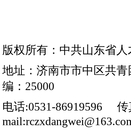
版权所有：中共山东省人
地址：济南市市中区共青团
编：25000
电话:0531-86919596 传
mail:rczxdangwei@163.co