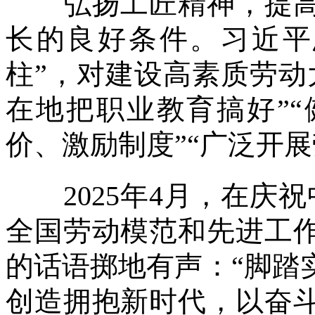
弘扬工匠精神，提高
长的良好条件。习近平
柱”，对建设高素质劳动
在地把职业教育搞好”
价、激励制度”“广泛开
2025年4月，在庆祝
全国劳动模范和先进工
的话语掷地有声：“脚踏
创造拥抱新时代，以奋