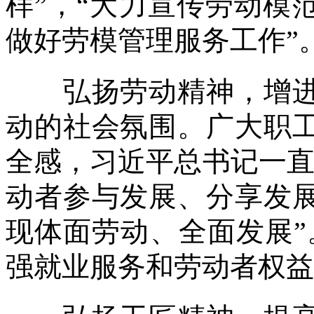
样”，“大力宣传劳动模
做好劳模管理服务工作”
弘扬劳动精神，增进
动的社会氛围。广大职
全感，习近平总书记一直
动者参与发展、分享发
现体面劳动、全面发展”
强就业服务和劳动者权益