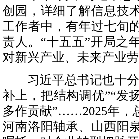
创园，详细了解信息技
工作者中，有年过七旬的
责人。“十五五”开局之
对新兴产业、未来产业劳
习近平总书记也十分牵
补上，把结构调优”“发
多作贡献”……2025年
河南洛阳轴承、山西阳