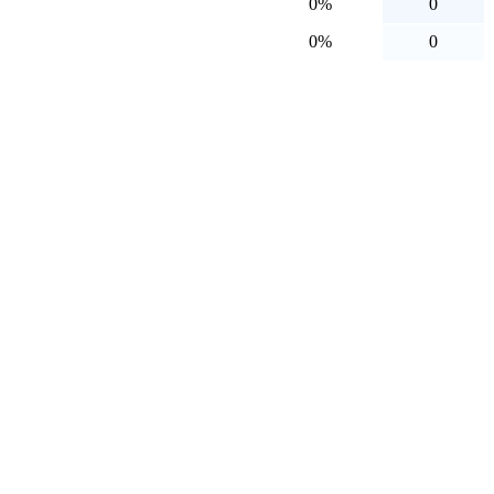
0%
0
0%
0