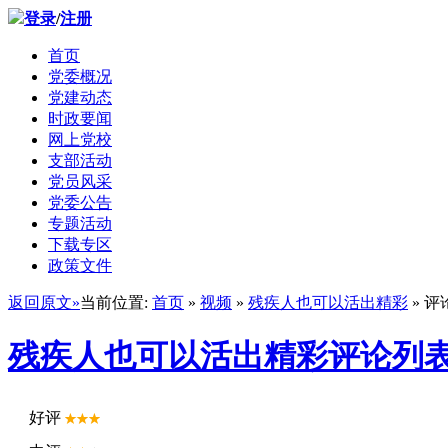
登录
/
注册
首页
党委概况
党建动态
时政要闻
网上党校
支部活动
党员风采
党委公告
专题活动
下载专区
政策文件
返回原文»
当前位置:
首页
»
视频
»
残疾人也可以活出精彩
» 评
残疾人也可以活出精彩评论列
好评